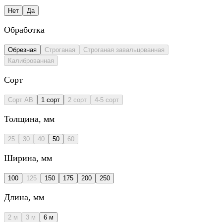
Нет
Да
Обработка
Обрезная
Строганая
Строганая завальцованная
Калиброванная
Сорт
Сорт AB
1 сорт
2 сорт
4-5 сорт
Толщина
, мм
25
30
40
50
60
Ширина
, мм
100
125
150
175
200
250
Длина
, мм
2 м
3 м
6 м