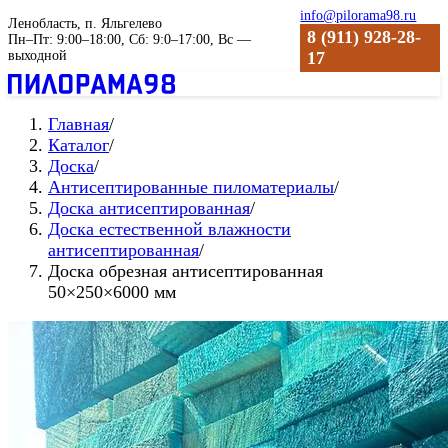
info@pilorama98.ru
Ленобласть, п. Яльгелево
8 (911) 928-28-
Пн–Пт: 9:00–18:00, Сб: 9:0–17:00, Вс —
выходной
17
Главная
/
Каталог
/
Доска
/
Антиceптиpoвaнные пиломатериалы
/
Доска антисептированная
/
Доска естественной влажности
aнтиceптиpoвaнная
/
Доска обрезная антисептированная
50×250×6000 мм