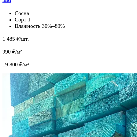
Сосна
Сорт 1
Влажность 30%–80%
1 485
₽/шт.
990
₽/м²
19 800
₽/м³