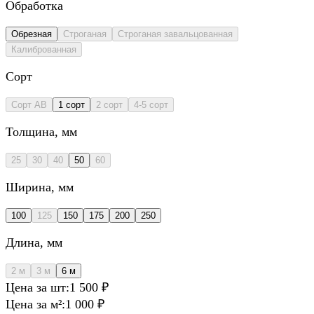
Обработка
Обрезная
Строганая
Строганая завальцованная
Калиброванная
Сорт
Сорт AB
1 сорт
2 сорт
4-5 сорт
Толщина
, мм
25
30
40
50
60
Ширина
, мм
100
125
150
175
200
250
Длина
, мм
2 м
3 м
6 м
Цена за шт:
1 500 ₽
Цена за м²:
1 000 ₽