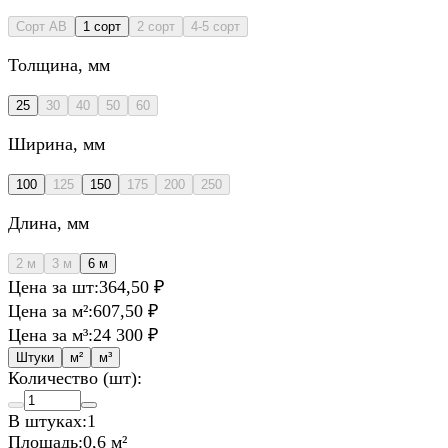
Сорт AB
1 сорт
2 сорт
4-5 сорт
Толщина
, мм
25
30
40
50
60
Ширина
, мм
100
125
150
175
200
250
Длина
, мм
2 м
3 м
6 м
Цена за шт:
364,50 ₽
Цена за м²:
607,50 ₽
Цена за м³:
24 300 ₽
Штуки
м²
м³
Количество (шт):
В штуках:
1
Площадь:
0,6 м²