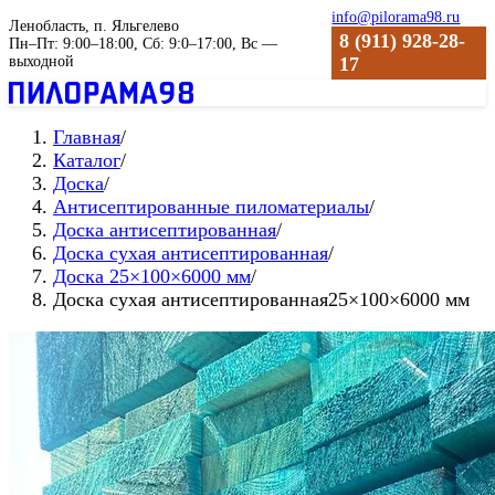
info@pilorama98.ru
Ленобласть, п. Яльгелево
8 (911) 928-28-
Пн–Пт: 9:00–18:00, Сб: 9:0–17:00, Вс —
выходной
17
Главная
/
Каталог
/
Доска
/
Антиceптиpoвaнные пиломатериалы
/
Доска антисептированная
/
Доска сухая aнтиceптиpoвaнная
/
Доска 25×100×6000 мм
/
Доска сухая антисептированная25×100×6000 мм