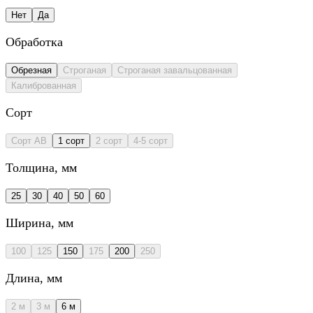
Нет
Да
Обработка
Обрезная
Строганая
Строганая завальцованная
Калиброванная
Сорт
Сорт AB
1 сорт
2 сорт
4-5 сорт
Толщина
, мм
25
30
40
50
60
Ширина
, мм
100
125
150
175
200
250
Длина
, мм
2 м
3 м
6 м