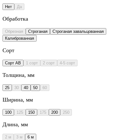
Нет
Да
Обработка
Обрезная
Строганая
Строганая завальцованная
Калиброванная
Сорт
Сорт AB
1 сорт
2 сорт
4-5 сорт
Толщина
, мм
25
30
40
50
60
Ширина
, мм
100
125
150
175
200
250
Длина
, мм
2 м
3 м
6 м