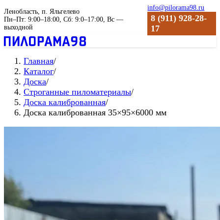
info@pilorama98.ru
Ленобласть, п. Яльгелево
8 (911) 928-28-
Пн–Пт: 9:00–18:00, Сб: 9:0–17:00, Вс —
выходной
17
Главная
/
Каталог
/
Доска
/
Строганные пиломатериалы
/
Доска калиброванная
/
Доска калиброванная 35×95×6000 мм