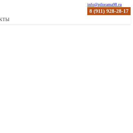
info@pilorama98.ru
8 (911) 928-28-17
КТЫ