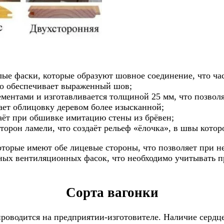
ые фаски, которые образуют шовное соединение, что час
то обеспечивает выраженный шов;
ементами и изготавливается толщиной 25 мм, что позволя
ает облицовку деревом более изысканной;
аёт при обшивке имитацию стены из брёвен;
орон ламели, что создаёт рельеф «ёлочка», в швы которо
торые имеют обе лицевые стороны, что позволяет при не
ьных вентиляционных фасок, что необходимо учитывать п
Сорта вагонки
проводится на предприятии-изготовителе. Наличие сердц