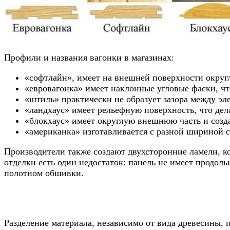
Профили и названия вагонки в магазинах:
«софтлайн», имеет на внешней поверхности округл
«евровагонка» имеет наклонные угловые фаски, ч
«штиль» практически не образует зазора между эл
«ландхаус» имеет рельефную поверхность, что дел
«блокхаус» имеет округлую внешнюю часть и созд
«американка» изготавливается с разной шириной ст
Производители также создают двухсторонние ламели, ко
отделки есть один недостаток: панель не имеет продол
полотном обшивки.
Разделение материала, независимо от вида древесины, 